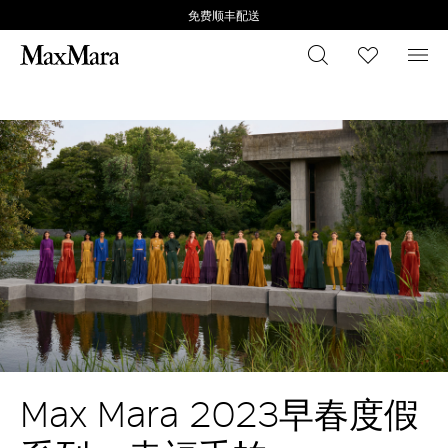
免费顺丰配送
搜索
心愿清
菜
The Video Cloud video was not found.
关
错误代码:
VIDEO_CLOUD_ERR_VIDEO_NOT_FOUND
闭
弹
会话 ID：
2026-08-08:a361b854fe53d3d9b019f9d9
播放器元素 ID：
vjs_video_3
窗
确定
Max Mara 2023早春度假