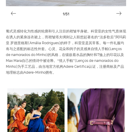
1
/51
葡式灵感转化为性感的轮廓和引人注目的褶皱半身裙。科雷亚的女性气质体现
在诱人的紧身连衣裙上，而褶皱塔夫绸则让人联想起著名的“法多歌后”阿玛莉
亚·罗德里格斯(Amália Rodrigues)的样子，科雷亚是其常客。每一件礼服均
有与之搭配的标志性外套。心灵、花朵和鸽子的灵感来自情人手帕(Lenços
de namorados do Minho)的风格，在镶嵌着水晶的胸针和T恤上的印花以及
Max Mara自己的情诗中被诠释。“情人手帕”(Lenços de namorados do
Minho)为手工艺品，由当地官方机构Adere Certifica认证，注册商标及产品
地理标志由Adere-Minho拥有。