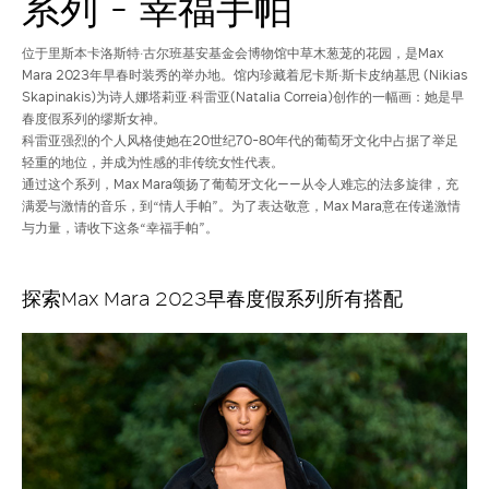
系列 - 幸福手帕
位于里斯本卡洛斯特·古尔班基安基金会博物馆中草木葱茏的花园，是Max
Mara 2023年早春时装秀的举办地。馆内珍藏着尼卡斯·斯卡皮纳基思 (Nikias
Skapinakis)为诗人娜塔莉亚·科雷亚(Natalia Correia)创作的一幅画：她是早
春度假系列的缪斯女神。
科雷亚强烈的个人风格使她在20世纪70-80年代的葡萄牙文化中占据了举足
轻重的地位，并成为性感的非传统女性代表。
通过这个系列，Max Mara颂扬了葡萄牙文化——从令人难忘的法多旋律，充
满爱与激情的音乐，到“情人手帕”。为了表达敬意，Max Mara意在传递激情
与力量，请收下这条“幸福手帕”。
探索Max Mara 2023早春度假系列所有搭配