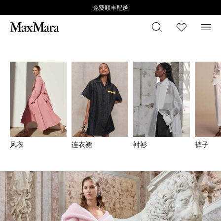
免费顺丰配送
搜索
心愿清
菜
风衣
连衣裙
衬衫
裤子