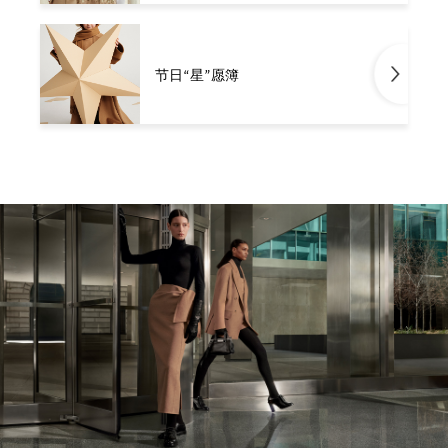
节日“星”愿簿