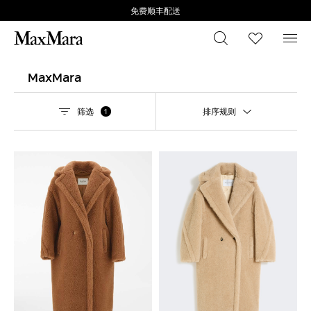
免费顺丰配送
搜索
心愿清
菜
MaxMara
筛选
排序规则
1