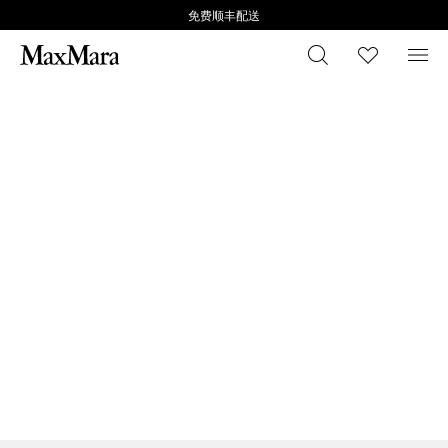
免费顺丰配送
搜索
心愿清
菜