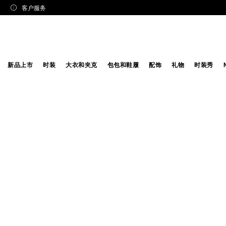
客户服务
新品上市
时装
大衣和夹克
包包和鞋履
配饰
礼物
时装秀