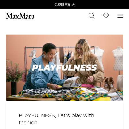
免费顺丰配送
搜索
心愿清
菜
The Video Cloud video was not found.
关
错误代码:
VIDEO_CLOUD_ERR_VIDEO_NOT_FOUND
闭
弹
会话 ID：
2026-08-07:e0d0ba02bc6649084cd59e20
播放器元素 ID：
vjs_video_3
窗
确定
PLAYFULNESS, Let’s play with
fashion