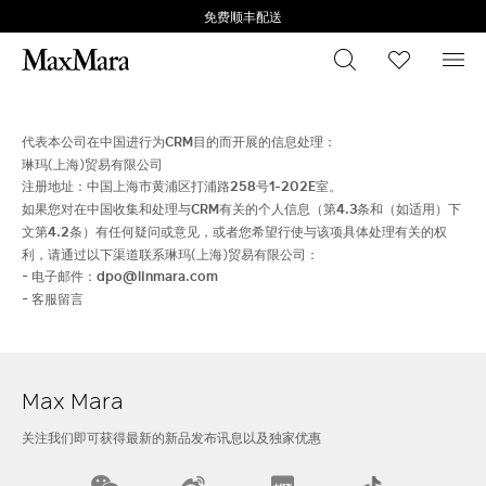
免费顺丰配送
搜索
心愿清
菜
代表本公司在中国进行为
CRM
目的而开展的信息处理：
琳玛(上海)贸易有限公司
注册地址：中国上海市黄浦区打浦路
258
号
1-202E
室。
如果您对在中国收集和处理与
CRM
有关的个人信息（第
4.3
条和（如适用）下
文第
4.2
条）有任何疑问或意见，或者您希望行使与该项具体处理有关的权
利，请通过以下渠道联系琳玛(上海)贸易有限公司：
- 电子邮件：
dpo@linmara.com
- 客服留言
Max Mara
关注我们即可获得最新的新品发布讯息以及独家优惠