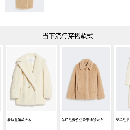
当下流行穿搭款式
泰迪熊短款大衣
羊驼毛混纺短款泰迪熊大衣
绵羊毛混