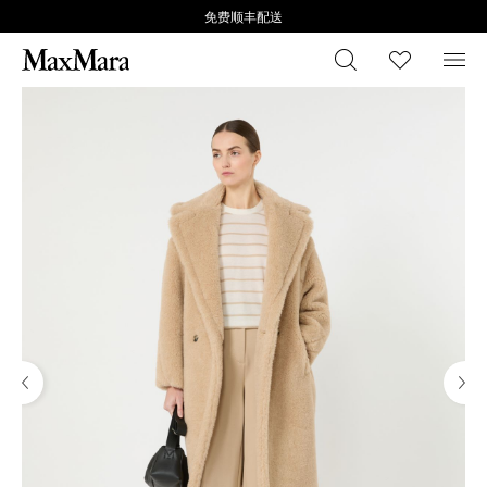
免费顺丰配送
搜索
心愿清
菜