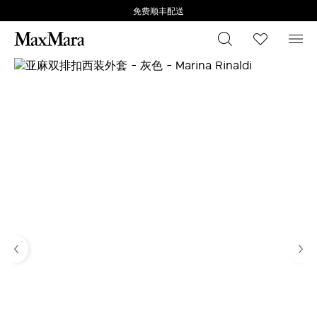
免费顺丰配送
搜索
心愿清
菜