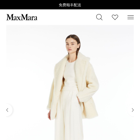
免费顺丰配送
搜索
心愿清
菜