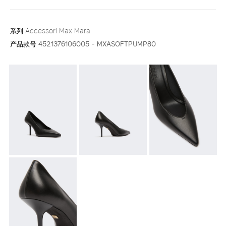
系列
Accessori Max Mara
产品款号
4521376106005 - MXASOFTPUMP80