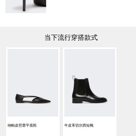
当下流行穿搭款式
纳帕皮芭蕾平底鞋
牛皮革切尔西短靴