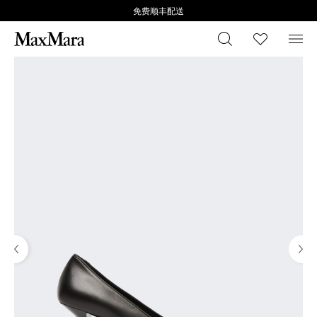
免费顺丰配送
搜索
心愿清
菜