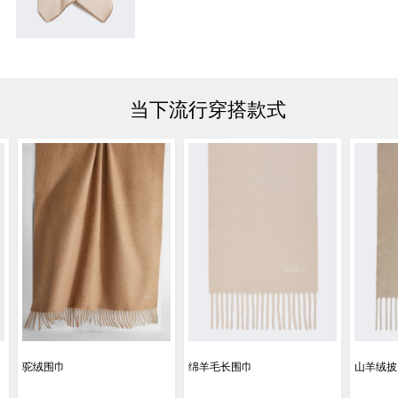
当下流行穿搭款式
驼绒围巾
绵羊毛长围巾
山羊绒披