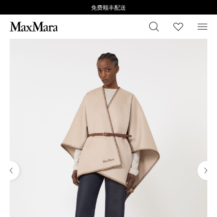
免费顺丰配送
搜索
心愿清
菜