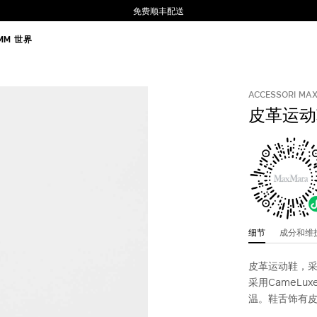
免费顺丰配送
MM 世界
ACCESSORI MA
皮革运动
细节
成分和
皮革运动鞋，
采用CameL
温。鞋舌饰有皮