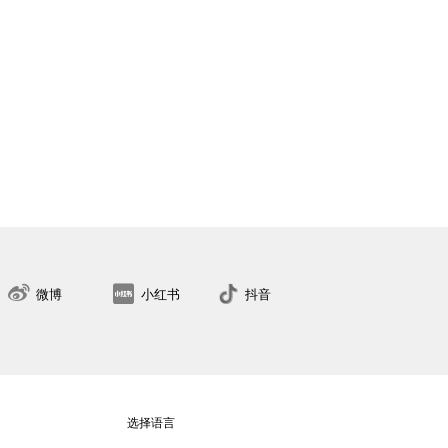
5
37
37.5
38
38.5
39
39.5
40
41
42
找到最近的门店
微博
小红书
抖音
选择语言