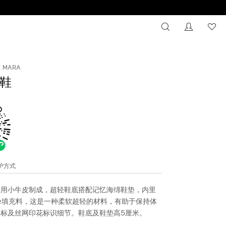
搜索
没有注册
心
X MARA
鞋
维护方式
采用小牛皮制成，超轻鞋底搭配记忆海绵鞋垫，内里
uxe填充料，这是一种柔软超轻的材料，有助于保持体
标及丝网印花标识细节。鞋底及鞋垫高5厘米。