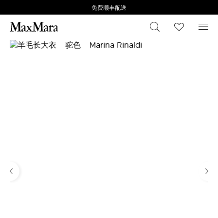
免费顺丰配送
搜索
心愿清
菜