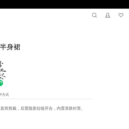
搜索
没有注册
心
半身裙
维护方式
，直筒剪裁，后置隐形拉链开合，内置亲肤衬里。