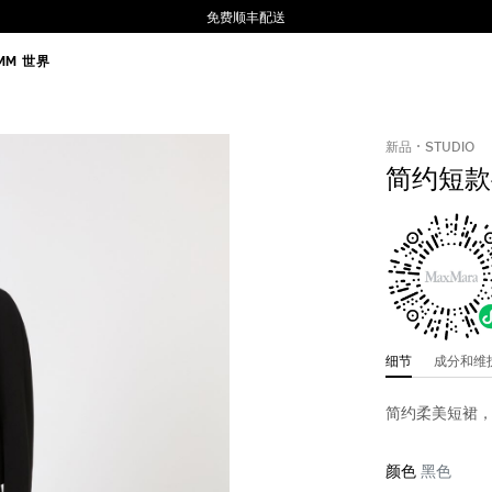
免费顺丰配送
MM 世界
新品
STUDIO
简约短款
细节
成分和
简约柔美短裙
颜色
黑色