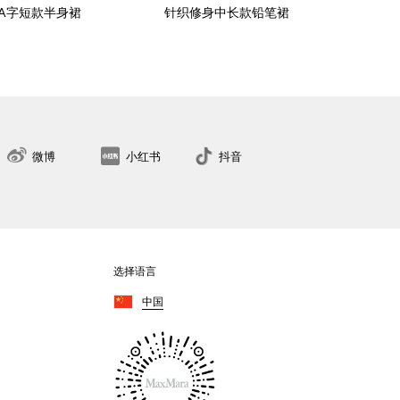
A字短款半身裙
针织修身中长款铅笔裙
刺
34
36
38
40
42
44
46
48
50
找到最近的门店
微博
小红书
抖音
选择语言
中国