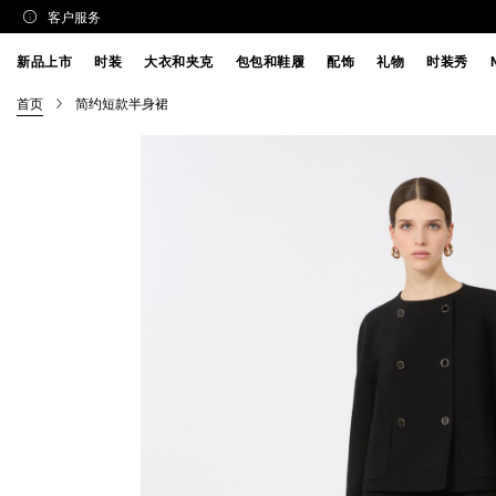
客户服务
新品上市
时装
大衣和夹克
包包和鞋履
配饰
礼物
时装秀
首页
简约短款半身裙