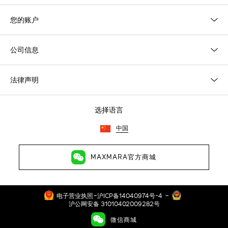
您的账户
公司信息
法律声明
选择语言
中国
MAXMARA官方商城
-
-
电子营业执照
沪ICP备14040974号-4
沪公网安备 31010402009282号
©2026琳玛（上海）贸易有限公司 保留所有权利 地址：上海市徐汇区
微信商城
长乐路989号43层