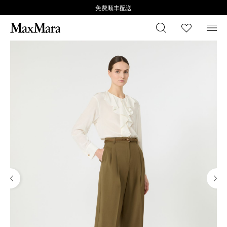
免费顺丰配送
搜索
心愿清
菜