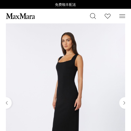
免费顺丰配送
搜索
心愿清
菜