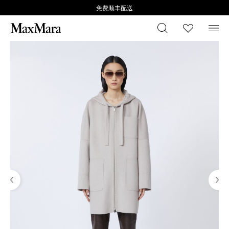
免费顺丰配送
搜索
心愿清
菜