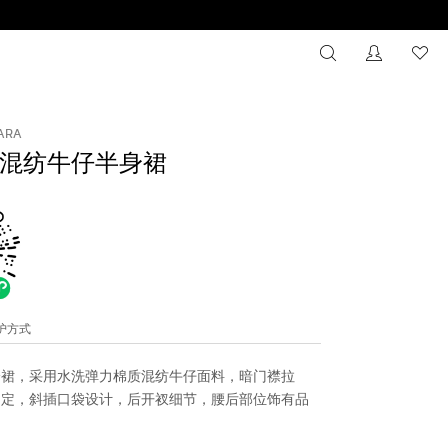
搜索
没有注册
心
ARA
混纺牛仔半身裙
维护方式
身裙，采用水洗弹力棉质混纺牛仔面料，暗门襟拉
固定，斜插口袋设计，后开衩细节，腰后部位饰有品