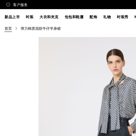
客户服务
新品上市
时装
大衣和夹克
包包和鞋履
配饰
礼物
时装秀
首页
弹力棉质混纺牛仔半身裙