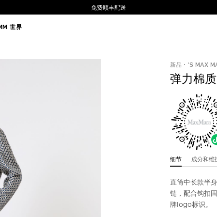
免费顺丰配送
MM 世界
新品
'S MAX M
弹力棉质
细节
成分和
直筒中长款半
链，配合钩扣
牌logo标识。