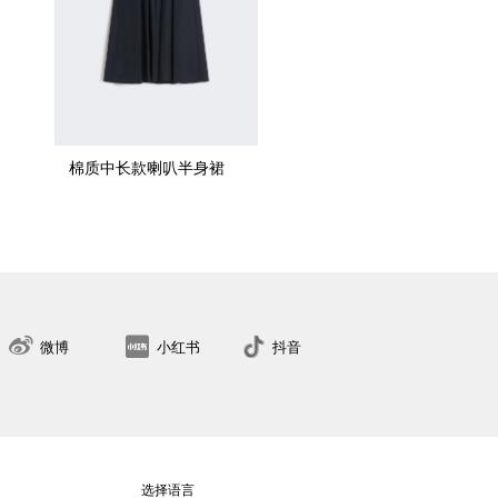
棉质中长款喇叭半身裙
34
36
38
40
42
44
46
48
50
找到最近的门店
微博
小红书
抖音
选择语言