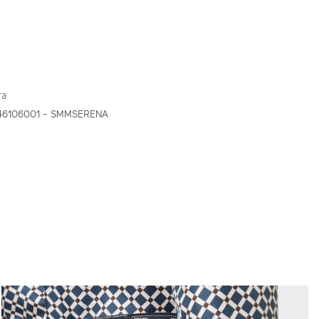
ra
46106001 - SMMSERENA