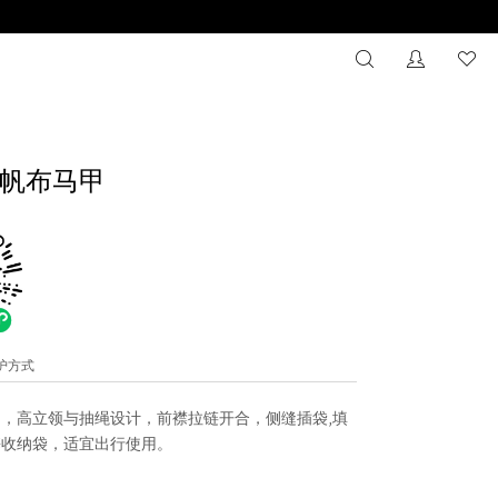
搜索
没有注册
心
帆布马甲
维护方式
，高立领与抽绳设计，前襟拉链开合，侧缝插袋,填
携收纳袋，适宜出行使用。