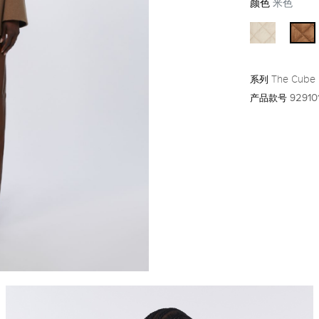
颜色
米色
系列
The Cube
产品款号
929101