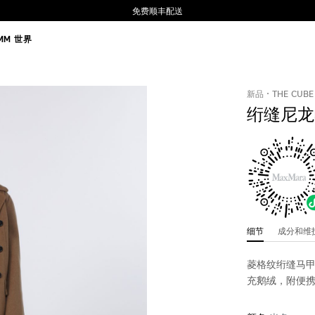
免费顺丰配送
MM 世界
新品
THE CUBE
绗缝尼龙
细节
成分和
菱格纹绗缝马甲
充鹅绒，附便