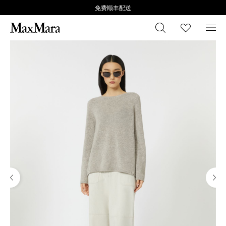
免费顺丰配送
搜索
心愿清
菜