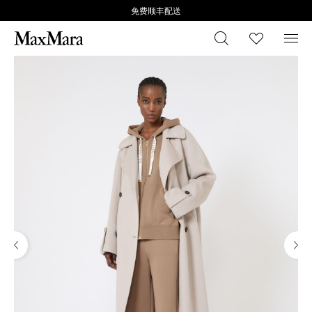
免费顺丰配送
搜索
心愿清
菜