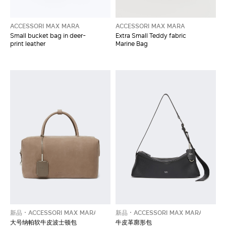
ACCESSORI MAX MARA
ACCESSORI MAX MARA
Small bucket bag in deer-
Extra Small Teddy fabric
print leather
Marine Bag
新品
ACCESSORI MAX MARA
新品
ACCESSORI MAX MARA
大号纳帕软牛皮波士顿包
牛皮革廓形包