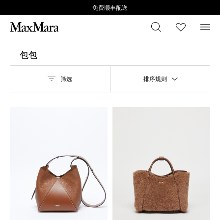
免费顺丰配送
搜索
心愿清
菜
包包
筛选
排序规则